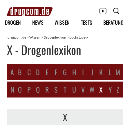
Hauptmenü
DROGEN
NEWS
WISSEN
TESTS
BERATUNG
drugcom.de
>
Wissen
>
Drogenlexikon
> buchstabe-x
X - Drogenlexikon
A
B
C
D
E
F
G
H
I
J
K
L
M
N
O
P
Q
R
S
T
U
V
W
X
Y
Z
X