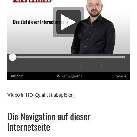
Player
|
|
Abspielen
Neustart
Zurück
Vorwärts
Audiobeschreibung
Schneller
Langsamer
Einstellunge
Vollbildm
Lautst
einschalten
einschalt
0:00
/ 2:51
Geschwindigkeit: 1x
Pausiert
Video in HD-Qualität abspielen
Die Navigation auf dieser
Internetseite