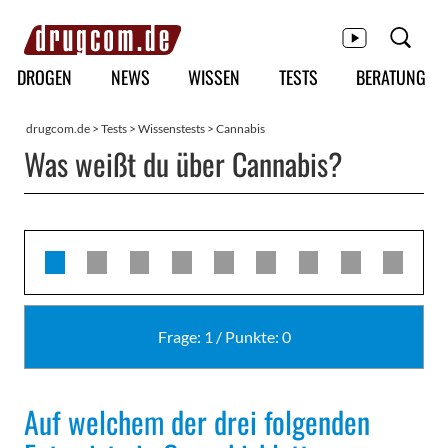
Hauptmenü
DROGEN
NEWS
WISSEN
TESTS
BERATUNG
drugcom.de
>
Tests
>
Wissenstests
>
Cannabis
Was weißt du über Cannabis?
61
62
63
64
65
66
67
68
95
Frage: 1
/
Punkte: 0
Auf welchem der drei folgenden