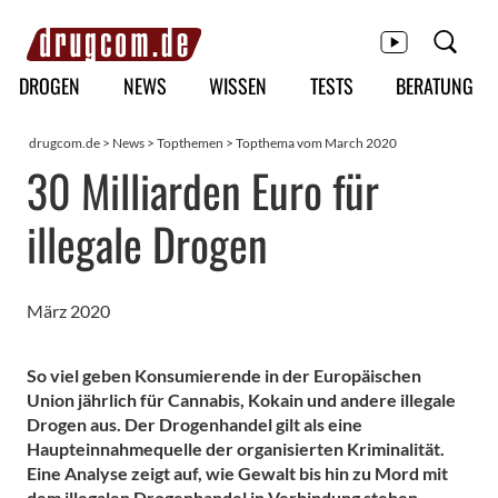
Hauptmenü
DROGEN
NEWS
WISSEN
TESTS
BERATUNG
drugcom.de
>
News
>
Topthemen
> Topthema vom March 2020
30 Milliarden Euro für
illegale Drogen
März 2020
So viel geben Konsumierende in der Europäischen
Union jährlich für Cannabis, Kokain und andere illegale
Drogen aus. Der Drogenhandel gilt als eine
Haupteinnahmequelle der organisierten Kriminalität.
Eine Analyse zeigt auf, wie Gewalt bis hin zu Mord mit
dem illegalen Drogenhandel in Verbindung stehen.