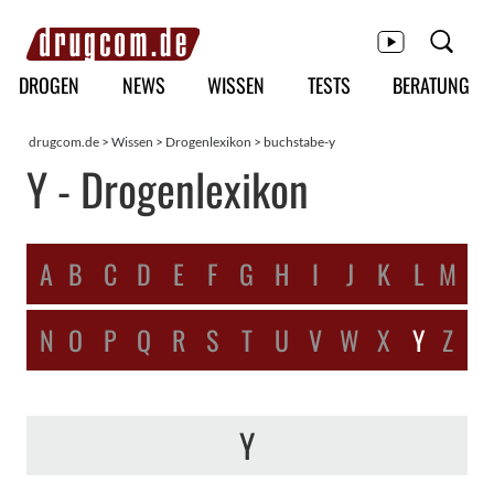
Hauptmenü
DROGEN
NEWS
WISSEN
TESTS
BERATUNG
drugcom.de
>
Wissen
>
Drogenlexikon
> buchstabe-y
Y - Drogenlexikon
A
B
C
D
E
F
G
H
I
J
K
L
M
N
O
P
Q
R
S
T
U
V
W
X
Y
Z
Y