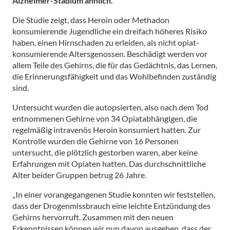
Alzheimer-Stadium ähnlich.
Die Studie zeigt, dass Heroin oder Methadon
konsumierende Jugendliche ein dreifach höheres Risiko
haben, einen Hirnschaden zu erleiden, als nicht opiat-
konsumierende Altersgenossen. Beschädigt werden vor
allem Teile des Gehirns, die für das Gedächtnis, das Lernen,
die Erinnerungsfähigkeit und das Wohlbefinden zuständig
sind.
Untersucht wurden die autopsierten, also nach dem Tod
entnommenen Gehirne von 34 Opiatabhängigen, die
regelmäßig intravenös Heroin konsumiert hatten. Zur
Kontrolle wurden die Gehirne von 16 Personen
untersucht, die plötzlich gestorben waren, aber keine
Erfahrungen mit Opiaten hatten. Das durchschnittliche
Alter beider Gruppen betrug 26 Jahre.
„In einer vorangegangenen Studie konnten wir feststellen,
dass der Drogenmissbrauch eine leichte Entzündung des
Gehirns hervorruft. Zusammen mit den neuen
Erkenntnissen können wir nun davon ausgehen, dass der