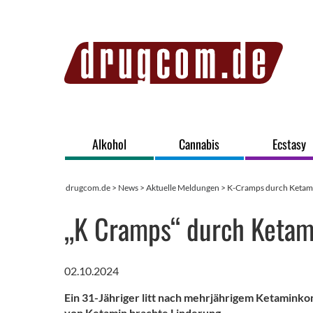
Alkohol
Cannabis
Ecstasy
drugcom.de
>
News
>
Aktuelle Meldungen
> K-Cramps durch Ketam
„K Cramps“ durch Ketam
02.10.2024
Ein 31-Jähriger litt nach mehrjährigem Ketamink
von Ketamin brachte Linderung.