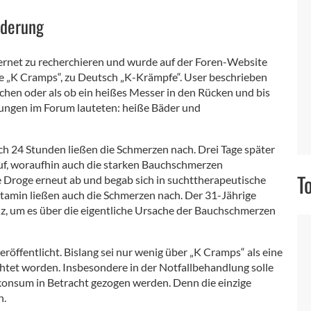
nderung
ternet zu recherchieren und wurde auf der Foren-Website
te „K Cramps“, zu Deutsch „K-Krämpfe“. User beschrieben
hen oder als ob ein heißes Messer in den Rücken und bis
ungen im Forum lauteten: heiße Bäder und
ch 24 Stunden ließen die Schmerzen nach. Drei Tage später
uf, woraufhin auch die starken Bauchschmerzen
T
e Droge erneut ab und begab sich in suchttherapeutische
amin ließen auch die Schmerzen nach. Der 31-Jährige
nz, um es über die eigentliche Ursache der Bauchschmerzen
eröffentlicht. Bislang sei nur wenig über „K Cramps“ als eine
htet worden. Insbesondere in der Notfallbehandlung solle
onsum in Betracht gezogen werden. Denn die einzige
n.