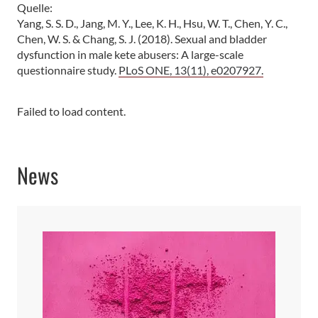
Quelle:
Yang, S. S. D., Jang, M. Y., Lee, K. H., Hsu, W. T., Chen, Y. C.,
Chen, W. S. & Chang, S. J. (2018). Sexual and bladder
dysfunction in male kete abusers: A large-scale
questionnaire study.
PLoS ONE, 13(11), e0207927.
Failed to load content.
News