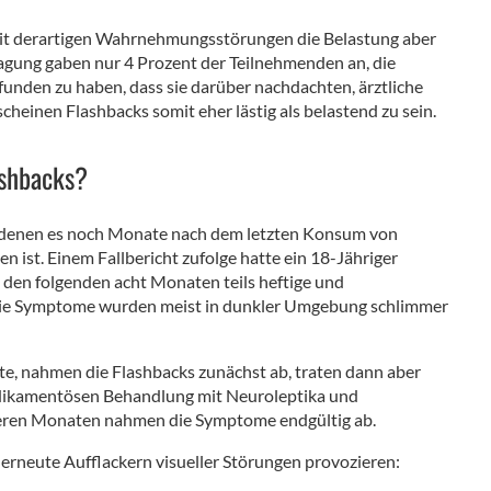
 mit derartigen Wahrnehmungsstörungen die Belastung aber
agung gaben nur 4 Prozent der Teilnehmenden an, die
funden zu haben, dass sie darüber nachdachten, ärztliche
cheinen Flashbacks somit eher lästig als belastend zu sein.
ashbacks?
 in denen es noch Monate nach dem letzten Konsum von
ist. Einem Fallbericht zufolge hatte ein 18-Jähriger
n den folgenden acht Monaten teils heftige und
 Die Symptome wurden meist in dunkler Umgebung schlimmer
e, nahmen die Flashbacks zunächst ab, traten dann aber
medikamentösen Behandlung mit Neuroleptika und
teren Monaten nahmen die Symptome endgültig ab.
rneute Aufflackern visueller Störungen provozieren: