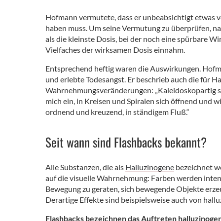
Hofmann vermutete, dass er unbeabsichtigt etwas v
haben muss. Um seine Vermutung zu überprüfen, na
als die kleinste Dosis, bei der noch eine spürbare W
Vielfaches der wirksamen Dosis einnahm.
Entsprechend heftig waren die Auswirkungen. Hofm
und erlebte Todesangst. Er beschrieb auch die für H
Wahrnehmungsveränderungen: „Kaleidoskopartig sic
mich ein, in Kreisen und Spiralen sich öffnend und 
ordnend und kreuzend, in ständigem Fluß.“
Seit wann sind Flashbacks bekannt?
Alle Substanzen, die als
Halluzinogene
bezeichnet w
auf die visuelle Wahrnehmung: Farben werden inte
Bewegung zu geraten, sich bewegende Objekte erz
Derartige Effekte sind beispielsweise auch von hall
Flashbacks bezeichnen das Auftreten halluzinog