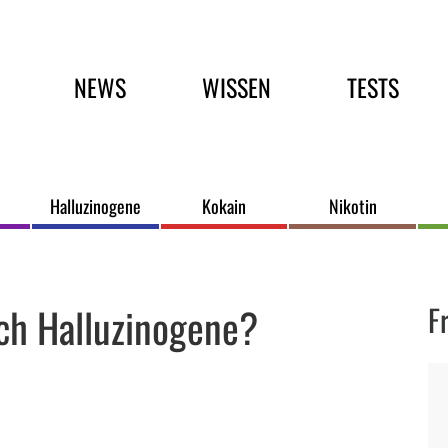
Hauptmenü
NEWS
WISSEN
TESTS
Halluzinogene
Kokain
Nikotin
ch Halluzinogene?
F