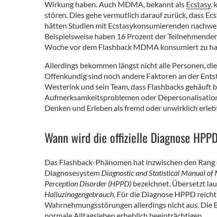
Wirkung haben. Auch MDMA, bekannt als
Ecstasy
,
stören. Dies gehe vermutlich darauf zurück, dass Ec
hätten Studien mit Ecstasykonsumierenden nachweis
Beispielsweise haben 16 Prozent der Teilnehmenden 
Woche vor dem Flashback MDMA konsumiert zu ha
Allerdings bekommen längst nicht alle Personen, di
Offenkundig sind noch andere Faktoren an der Entste
Westerink und sein Team, dass Flashbacks gehäuft b
Aufmerksamkeitsproblemen oder Depersonalisation l
Denken und Erleben als fremd oder unwirklich erlebt
Wann wird die offizielle Diagnose HPPD
Das Flashback-Phänomen hat inzwischen den Rang ei
Diagnosesystem
Diagnostic and Statistical Manual of
Perception Disorder (HPPD)
bezeichnet. Übersetzt lau
Halluzinogengebrauch
. Für die Diagnose HPPD reich
Wahrnehmungsstörungen allerdings nicht aus. Die B
normale Alltagsleben erheblich beeinträchtigen.