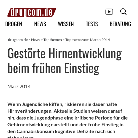
Hauptmenü
DROGEN
NEWS
WISSEN
TESTS
BERATUNG
drugcom.de
>
News
>
Topthemen
> Topthema vom March 2014
Gestörte Hirnentwicklung
beim frühen Einstieg
März 2014
Wenn Jugendliche kiffen, riskieren sie dauerhafte
Hirnveränderungen. Aktuelle Studien weisen darauf
hin, dass die Jugendphase eine kritische Periode für die
Gehirnentwicklung darstellt und der frühe Einstieg in
den Cannabiskonsum kognitive Defizite nach sich
ziehen kann.