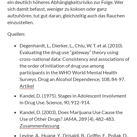
ein deutlich höheres Abhängigkeitsrisiko zur Folge. Wer
sich damit befasst, weniger zu koksen oder ganz
aufzuhören, tut gut daran, gleichzeitig auch das Rauchen
einzustellen.
Quellen:
Degenhardt, L., Dierker, L., Chiu, W. T. et al. (2010).
Evaluating the drug use “gateway” theory using
cross-national data: Consistency and associations of
the order of initiation of drug use among
participants in the WHO World Mental Health
Surveys. Drug an Alcohol Dependence, 108, 84-97.
Artikel
Kandel, D. (1975). Stages in Adolescent Involvment
in Drug Use. Science, 90, 912-914.
Kandel, D. (2003). Does Marijuana Use Cause the
Use of Other Drugs? JAMA, 289 (4), 482-483.
Zusammenfassung
Levine, A., Huang, Y., Drisaldi, B., Griffin, E., Pollak, D.,