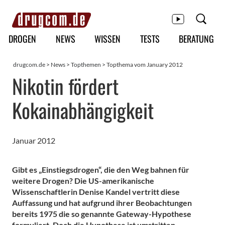
Hauptmenü
DROGEN
NEWS
WISSEN
TESTS
BERATUNG
drugcom.de
>
News
>
Topthemen
> Topthema vom January 2012
Nikotin fördert
Kokainabhängigkeit
Januar 2012
Gibt es „Einstiegsdrogen“, die den Weg bahnen für
weitere Drogen? Die US-amerikanische
Wissenschaftlerin Denise Kandel vertritt diese
Auffassung und hat aufgrund ihrer Beobachtungen
bereits 1975 die so genannte Gateway-Hypothese
formuliert. Doch die Hypothese ist umstritten.