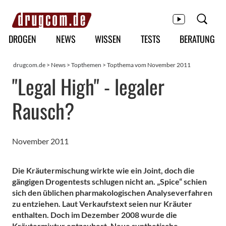
Hauptmenü
DROGEN
NEWS
WISSEN
TESTS
BERATUNG
drugcom.de
>
News
>
Topthemen
> Topthema vom November 2011
"Legal High" - legaler
Rausch?
November 2011
Die Kräutermischung wirkte wie ein Joint, doch die
gängigen Drogentests schlugen nicht an. „Spice“ schien
sich den üblichen pharmakologischen Analyseverfahren
zu entziehen. Laut Verkaufstext seien nur Kräuter
enthalten. Doch im Dezember 2008 wurde die
Kräutermixtur entzaubert. Neue synthetische