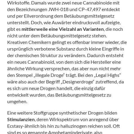
Wirkstoffe. Damals wurde zwei neue Cannabinoide mit
den Bezeichnungen JWH-018 und CP-47,497 entdeckt
und per Eilverordnung dem Betäubungsmittelgesetz
unterstellt. Doch, wie Auwärter eindrucksvoll aufzeigte,
gibt es
mittlerweile eine Vielzahl an Varianten
, die noch
nicht unter dem Betäubungsmittelgesetz stehen.
Kreativen Chemikern gelingt es offenbar immer wieder, die
ursprünglich verbotene Substanz durch kleine Eingriffe in
der chemischen Struktur zu verändern. Dadurch entsteht
ein neues Cannabinoid, von dem sich die Hersteller eine
ähnliche Wirkung versprechen, das aber nun nicht mehr
den Stempel „illegale Droge“ trägt. Bei den „Legal Highs“
wäre also auch der Begriff „Designerdroge“ zutreffend, da
es sich um neue Drogen handelt, die einzig dafür
entwickelt wurden, das Betäubungsmittelgesetz zu
umgehen.
Eine weitere Stoffgruppe synthetischer Drogen bilden
Stimulanzien
, deren Wirkspektrum von anregend über
Ecstasy-ähnlich bis hin zu halluzinogen reichen soll. Oft
sind es so genannte Amphetaminderivate, also