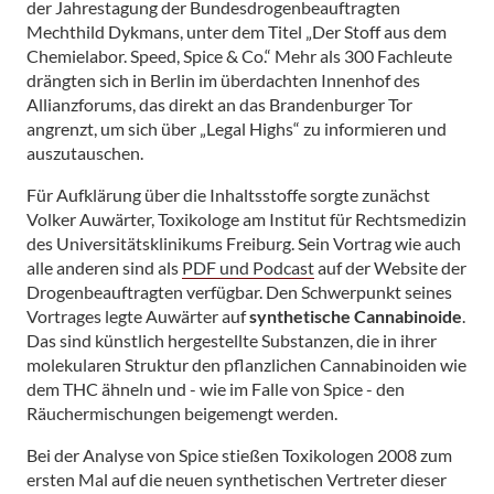
der Jahrestagung der Bundesdrogenbeauftragten
Mechthild Dykmans, unter dem Titel „Der Stoff aus dem
Chemielabor. Speed, Spice & Co.“ Mehr als 300 Fachleute
drängten sich in Berlin im überdachten Innenhof des
Allianzforums, das direkt an das Brandenburger Tor
angrenzt, um sich über „Legal Highs“ zu informieren und
auszutauschen.
Für Aufklärung über die Inhaltsstoffe sorgte zunächst
Volker Auwärter, Toxikologe am Institut für Rechtsmedizin
des Universitätsklinikums Freiburg. Sein Vortrag wie auch
alle anderen sind als
PDF und Podcast
auf der Website der
Drogenbeauftragten verfügbar. Den Schwerpunkt seines
Vortrages legte Auwärter auf
synthetische Cannabinoide
.
Das sind künstlich hergestellte Substanzen, die in ihrer
molekularen Struktur den pflanzlichen Cannabinoiden wie
dem THC ähneln und - wie im Falle von Spice - den
Räuchermischungen beigemengt werden.
Bei der Analyse von Spice stießen Toxikologen 2008 zum
ersten Mal auf die neuen synthetischen Vertreter dieser