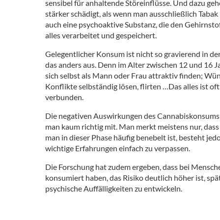
sensibel für anhaltende Störeinflüsse. Und dazu gehö
stärker schädigt, als wenn man ausschließlich Tabak
auch eine psychoaktive Substanz, die den Gehirnsto
alles verarbeitet und gespeichert.
Gelegentlicher Konsum ist nicht so gravierend in d
das anders aus. Denn im Alter zwischen 12 und 16 Ja
sich selbst als Mann oder Frau attraktiv finden; Wü
Konflikte selbständig lösen, flirten …Das alles ist 
verbunden.
Die negativen Auswirkungen des Cannabiskonsums a
man kaum richtig mit. Man merkt meistens nur, dass
man in dieser Phase häufig benebelt ist, besteht jedo
wichtige Erfahrungen einfach zu verpassen.
Die Forschung hat zudem ergeben, dass bei Mensche
konsumiert haben, das Risiko deutlich höher ist, s
psychische Auffälligkeiten zu entwickeln.