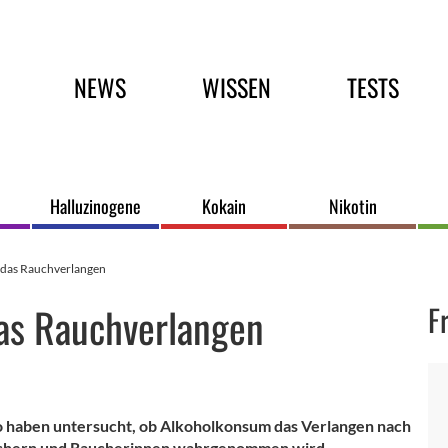
Hauptmenü
NEWS
WISSEN
TESTS
Halluzinogene
Kokain
Nikotin
 das Rauchverlangen
as Rauchverlangen
F
o haben untersucht, ob Alkoholkonsum das Verlangen nach
 Rauchern und Raucherinnen wahrgenommen wird.