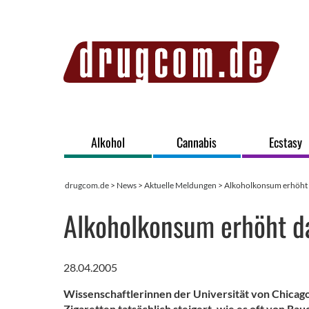
Alkohol
Cannabis
Ecstasy
drugcom.de
>
News
>
Aktuelle Meldungen
> Alkoholkonsum erhöht
Alkoholkonsum erhöht d
28.04.2005
Wissenschaftlerinnen der Universität von Chicag
Zigaretten tatsächlich steigert, wie es oft von