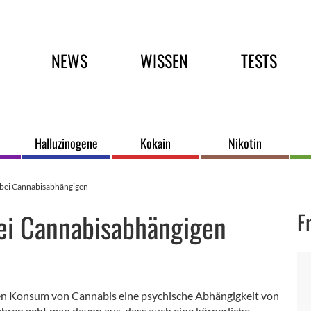
Hauptmenü
NEWS
WISSEN
TESTS
Halluzinogene
Kokain
Nikotin
bei Cannabisabhängigen
ei Cannabisabhängigen
F
igen Konsum von Cannabis eine psychische Abhängigkeit von
Jahren geht man davon aus, dass auch eine körperliche