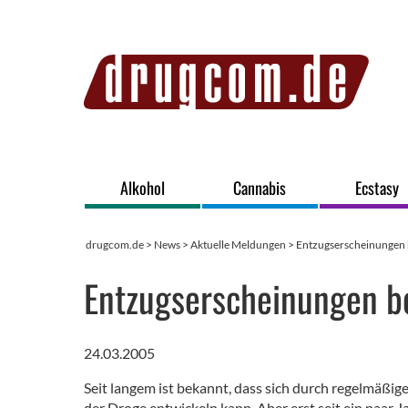
Alkohol
Cannabis
Ecstasy
drugcom.de
>
News
>
Aktuelle Meldungen
> Entzugserscheinungen 
Entzugserscheinungen b
24.03.2005
Seit langem ist bekannt, dass sich durch regelmäß
der Droge entwickeln kann. Aber erst seit ein paar 