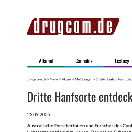
Alkohol
Cannabis
Ecstasy
drugcom.de
>
News
>
Aktuelle Meldungen
> Dritte Hanfsorte entde
Dritte Hanfsorte entdeck
23.09.2005
Australische Forscherinnen und Forscher des Canbe
Hanfsorte entdeckt zu haben. Der neuen Subspezi