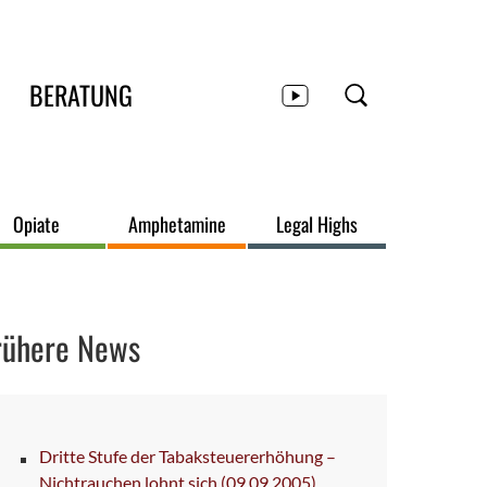
BERATUNG
Opiate
Amphetamine
Legal Highs
rühere News
Dritte Stufe der Tabaksteuererhöhung –
Nichtrauchen lohnt sich
(09.09.2005)