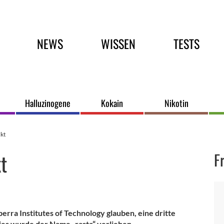
Hauptmenü
NEWS
WISSEN
TESTS
Halluzinogene
Kokain
Nikotin
ckt
t
F
rra Institutes of Technology glauben, eine dritte
es wurde der Name „rasta“ verliehen.