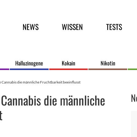
Hauptmenü
NEWS
WISSEN
TESTS
Halluzinogene
Kokain
Nikotin
e Cannabis die männliche Fruchtbarkeit beeinflusst
e Cannabis die männliche
N
t