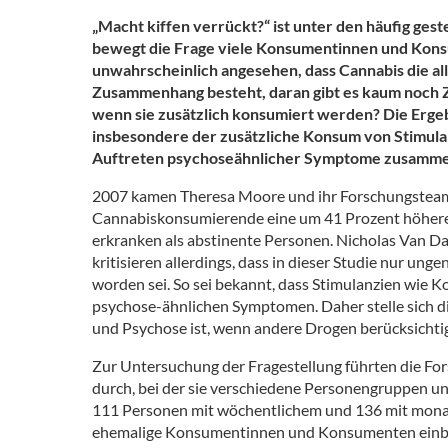
„Macht kiffen verrückt?“ ist unter den häufig ges
bewegt die Frage viele Konsumentinnen und Kons
unwahrscheinlich angesehen, dass Cannabis die all
Zusammenhang besteht, daran gibt es kaum noch Z
wenn sie zusätzlich konsumiert werden? Die Ergebn
insbesondere der zusätzliche Konsum von Stimula
Auftreten psychoseähnlicher Symptome zusamm
2007 kamen Theresa Moore und ihr Forschungstea
Cannabiskonsumierende eine um 41 Prozent höhere 
erkranken als abstinente Personen. Nicholas Van Da
kritisieren allerdings, dass in dieser Studie nur u
worden sei. So sei bekannt, dass Stimulanzien wi
psychose-ähnlichen Symptomen. Daher stelle sich 
und Psychose ist, wenn andere Drogen berücksichti
Zur Untersuchung der Fragestellung führten die Fo
durch, bei der sie verschiedene Personengruppen u
111 Personen mit wöchentlichem und 136 mit mon
ehemalige Konsumentinnen und Konsumenten einbe