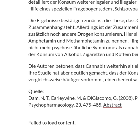
detailliert der Konsum weiterer legaler und illega
Hilfe eines speziellen Fragebogens, dem „Schizotypal
Die Ergebnisse bestätigen zunächst die These, das
Zusammenhang steht. Allerdings ist der Zusammenha
zusätzlich noch andere Drogen konsumieren. Hier s
Amphetamin und Methamphetamin zu nennen. Hingeg
nicht mehr psychose-ähnliche Symptome als cannab
der Konsum von Alkohol, Zigaretten und Koffein ber
Die Autoren betonen, dass Cannabis weiterhin als ei
Ihre Studie hat aber deutlich gemacht, dass der K
vergleichsweise häufiger vorkommt, einen bedeutsam
Quelle:
Dam, N. T., Earleywine, M. & DiGiacomo, G. (2008).
Psychopharmacology, 23, 475-485.
Abstract
Failed to load content.