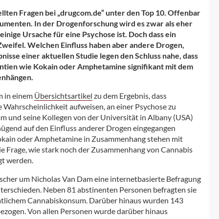
tellten Fragen bei „drugcom.de“ unter den Top 10. Offenbar
umenten. In der Drogenforschung wird es zwar als eher
einige Ursache für eine Psychose ist. Doch dass ein
weifel. Welchen Einfluss haben aber andere Drogen,
isse einer aktuellen Studie legen den Schluss nahe, dass
ntien wie Kokain oder Amphetamine signifikant mit dem
enhängen.
m in einem
Übersichtsartikel
zu dem Ergebnis, dass
Wahrscheinlichkeit aufweisen, an einer Psychose zu
m und seine Kollegen von der Universität in Albany (USA)
ngenügend auf den Einfluss anderer Drogen eingegangen
e Kokain oder Amphetamine in Zusammenhang stehen mit
die Frage, wie stark noch der Zusammenhang von Cannabis
gt werden.
rscher um Nicholas Van Dam eine internetbasierte Befragung
nterschieden. Neben 81 abstinenten Personen befragten sie
atlichem Cannabiskonsum. Darüber hinaus wurden 143
zogen. Von allen Personen wurde darüber hinaus