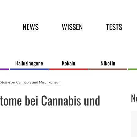
Hauptmenü
NEWS
WISSEN
TESTS
Halluzinogene
Kokain
Nikotin
mptome bei Cannabis und Mischkonsum
tome bei Cannabis und
N