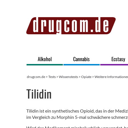
Alkohol
Cannabis
Ecstasy
drugcom.de
>
Tests
>
Wissenstests
>
Opiate
>
Weitere Informatione
Tilidin
Tilidin ist ein synthetisches Opioid, das in der Mediz
im Vergleich zu Morphin 5-mal schwächere schmerzs
Wird das Medikament missbräuchlich verwendet, best