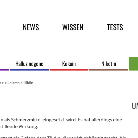
Hauptmenü
NEWS
WISSEN
TESTS
Halluzinogene
Kokain
Nikotin
n zu Opiaten
>
Tilidin
S
U
in als Schmerzmittel eingesetzt. wird. Es hat allerdings eine
tillende Wirkung.
eht die Gefahr, dass Tilidin körperlich abhängig macht. Als