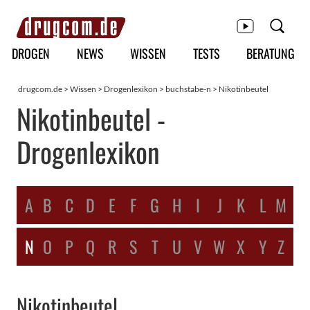
Hauptmenü
DROGEN
NEWS
WISSEN
TESTS
BERATUNG
drugcom.de
>
Wissen
>
Drogenlexikon
>
buchstabe-n
> Nikotinbeutel
Nikotinbeutel -
Drogenlexikon
A
B
C
D
E
F
G
H
I
J
K
L
M
N
O
P
Q
R
S
T
U
V
W
X
Y
Z
Nikotinbeutel