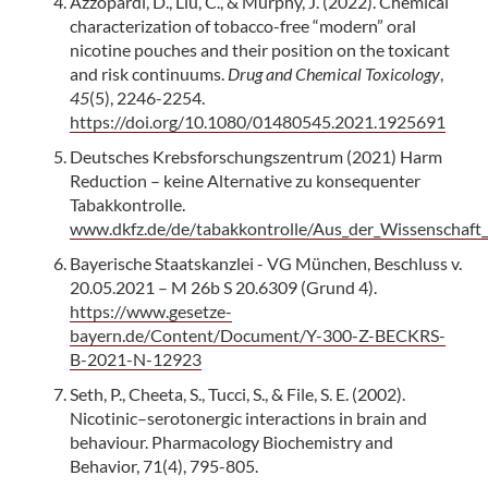
Azzopardi, D., Liu, C., & Murphy, J. (2022). Chemical
characterization of tobacco-free “modern” oral
nicotine pouches and their position on the toxicant
and risk continuums.
Drug and Chemical Toxicology
,
45
(5), 2246-2254.
https://doi.org/10.1080/01480545.2021.1925691
Deutsches Krebsforschungszentrum (2021) Harm
Reduction – keine Alternative zu konsequenter
Tabakkontrolle.
www.dkfz.de/de/tabakkontrolle/Aus_der_Wissenschaft_f
Bayerische Staatskanzlei - VG München, Beschluss v.
20.05.2021 – M 26b S 20.6309 (Grund 4).
https://www.gesetze-
bayern.de/Content/Document/Y-300-Z-BECKRS-
B-2021-N-12923
Seth, P., Cheeta, S., Tucci, S., & File, S. E. (2002).
Nicotinic–serotonergic interactions in brain and
behaviour. Pharmacology Biochemistry and
Behavior, 71(4), 795-805.