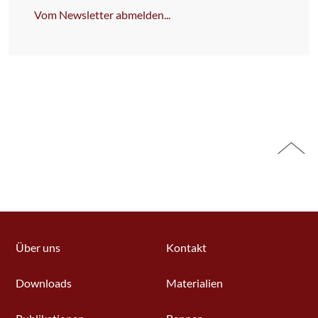
Feld
Vom Newsletter abmelden...
NICHT
ausfüllen!
Über uns
Kontakt
Downloads
Materialien