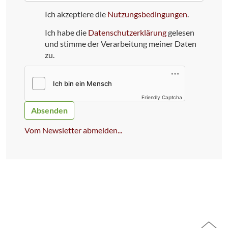
Mail
Ich akzeptiere die
Nutzungsbedingungen
.
Ich habe die
Datenschutzerklärung
gelesen
und stimme der Verarbeitung meiner Daten
zu.
Friendly Captcha
Bitte
dieses
Feld
Vom Newsletter abmelden...
NICHT
ausfüllen!