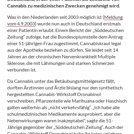
Cannabis zu medizinischen Zwecken genehmigt wird.
Was in den Niederlanden seit 2003 möglich ist (
Meldung
vom 4.9.2003
) wurde nun auch in Deutschland erstmals
einer Patientin erlaubt. Einem Bericht der „Süddeutschen
Zeitung“ zufolge, hat die Bundesopiumstelle dem Antrag
einer 51-jährigen Frau zugestimmt, Cannabiskraut legal
aus der Apotheke beziehen zu dürfen. Sie leidet seit 14
Jahren an der chronischen Nervenkrankheit Multiple
Sklerose, die mit Lähmungen und starken Schmerzen
verbunden ist.
Da Cannabis unter das Betäubungsmittelgesetz fällt,
durften Ärztinnen und Ärzte bislang nur den synthetisch
hergestellten Cannabis-Wirkstoff Dronabinol
verschreiben. Pflanzenteile wie Marihuana oder Haschisch
galten weiterhin als „nicht verkehrsfähig“. „Ich habe alle
schulmedizinischen Medikamente ausprobiert, aber die
Nebenwirkungen waren inakzeptabel", sagte die 51-
Jährige gegenüber der „Süddeutschen Zeitung“. Auch der
Cannabis-Wirkstoff Dronabinol habe ihr keine spürbare