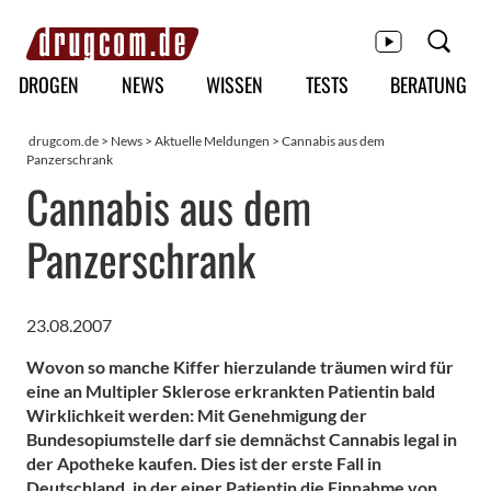
Hauptmenü
DROGEN
NEWS
WISSEN
TESTS
BERATUNG
drugcom.de
>
News
>
Aktuelle Meldungen
> Cannabis aus dem
Panzerschrank
Cannabis aus dem
Panzerschrank
23.08.2007
Wovon so manche Kiffer hierzulande träumen wird für
eine an Multipler Sklerose erkrankten Patientin bald
Wirklichkeit werden: Mit Genehmigung der
Bundesopiumstelle darf sie demnächst Cannabis legal in
der Apotheke kaufen. Dies ist der erste Fall in
Deutschland, in der einer Patientin die Einnahme von