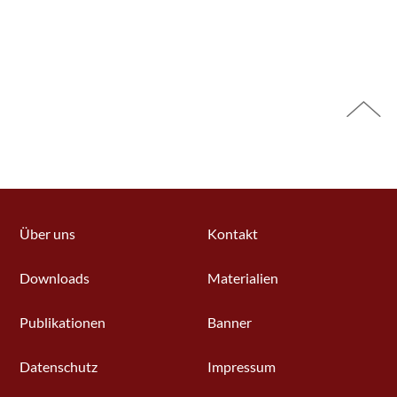
Über uns
Kontakt
Downloads
Materialien
Publikationen
Banner
Datenschutz
Impressum