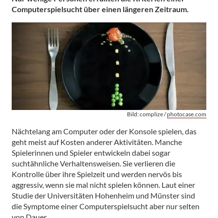
Computerspielsucht über einen längeren Zeitraum.
Bild: complize /
photocase.com
Nächtelang am Computer oder der Konsole spielen, das
geht meist auf Kosten anderer Aktivitäten. Manche
Spielerinnen und Spieler entwickeln dabei sogar
suchtähnliche Verhaltensweisen. Sie verlieren die
Kontrolle über ihre Spielzeit und werden nervös bis
aggressiv, wenn sie mal nicht spielen können. Laut einer
Studie der Universitäten Hohenheim und Münster sind
die Symptome einer Computerspielsucht aber nur selten
von Dauer.