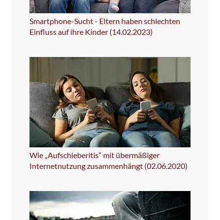
Smartphone-Sucht - Eltern haben schlechten
Einfluss auf ihre Kinder (14.02.2023)
Wie „Aufschieberitis“ mit übermäßiger
Internetnutzung zusammenhängt (02.06.2020)