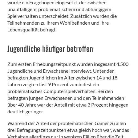
wurde ein Fragebogen eingesetzt, der zwischen
unauffälligem, problematischem und abhängigem
Spielverhalten unterscheidet. Zusätzlich wurden die
Teilnehmenden zu ihrem Wohlbefinden und ihre
Lebensqualität befragt.
Jugendliche häufiger betroffen
Zum ersten Erhebungszeitpunkt wurden insgesamt 4.500
Jugendliche und Erwachsene interviewt. Unter den
befragten Jugendlichen im Alter zwischen 14 und 18
Jahren zeigten fast 9 Prozent zumindest ein
problematisches Computerspielverhalten. Bei den
befragten jungen Erwachsenen und den Teilnehmenden
über 40 Jahre war der Anteil mit etwa 3 Prozent hingegen
deutlich geringer.
Während der Anteil der problematischen Gamer zu allen
drei Befragungszeitpunkten etwa gleich hoch war, war das
Verhalten allerdings nur in wenigen Fällen über die Zeit