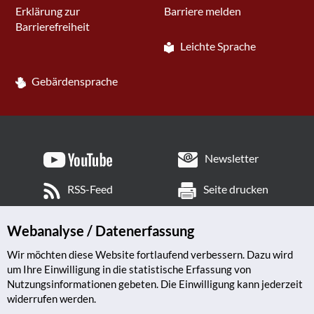
Erklärung zur
Barriere melden
Barrierefreiheit
Leichte Sprache
Gebärdensprache
Newsletter
RSS-Feed
Seite drucken
Webanalyse / Datenerfassung
Wir möchten diese Website fortlaufend verbessern. Dazu wird
um Ihre Einwilligung in die statistische Erfassung von
Nutzungsinformationen gebeten. Die Einwilligung kann jederzeit
widerrufen werden.