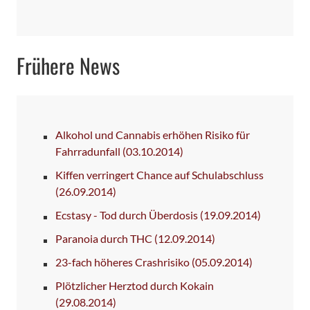
Frühere News
Alkohol und Cannabis erhöhen Risiko für
Fahrradunfall
(03.10.2014)
Kiffen verringert Chance auf Schulabschluss
(26.09.2014)
Ecstasy - Tod durch Überdosis
(19.09.2014)
Paranoia durch THC
(12.09.2014)
23-fach höheres Crashrisiko
(05.09.2014)
Plötzlicher Herztod durch Kokain
(29.08.2014)