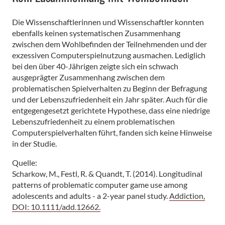
Die Wissenschaftlerinnen und Wissenschaftler konnten
ebenfalls keinen systematischen Zusammenhang
zwischen dem Wohlbefinden der Teilnehmenden und der
exzessiven Computerspielnutzung ausmachen. Lediglich
bei den über 40-Jährigen zeigte sich ein schwach
ausgeprägter Zusammenhang zwischen dem
problematischen Spielverhalten zu Beginn der Befragung
und der Lebenszufriedenheit ein Jahr später. Auch für die
entgegengesetzt gerichtete Hypothese, dass eine niedrige
Lebenszufriedenheit zu einem problematischen
Computerspielverhalten führt, fanden sich keine Hinweise
in der Studie.
Quelle:
Scharkow, M., Festl, R. & Quandt, T. (2014). Longitudinal
patterns of problematic computer game use among
adolescents and adults - a 2-year panel study.
Addiction,
DOI: 10.1111/add.12662.