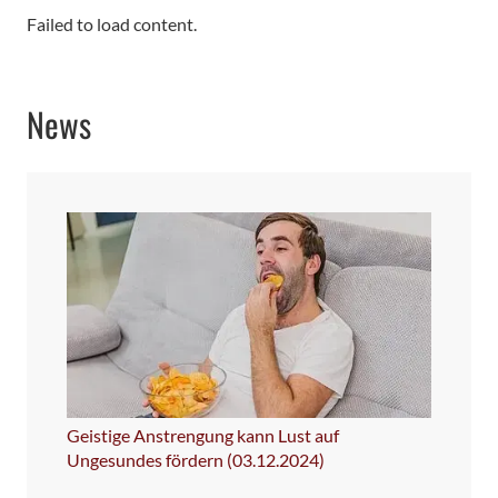
Failed to load content.
News
Geistige Anstrengung kann Lust auf
Ungesundes fördern (03.12.2024)