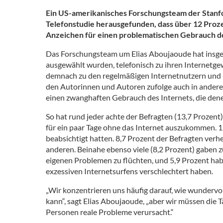
Ein US-amerikanisches Forschungsteam der Stanfo
Telefonstudie herausgefunden, dass über 12 Proz
Anzeichen für einen problematischen Gebrauch de
Das Forschungsteam um Elias Aboujaoude hat insge
ausgewählt wurden, telefonisch zu ihren Internetge
demnach zu den regelmäßigen Internetnutzern und -n
den Autorinnen und Autoren zufolge auch in anderen
einen zwanghaften Gebrauch des Internets, die dene
So hat rund jeder achte der Befragten (13,7 Prozent
für ein paar Tage ohne das Internet auszukommen. 12,
beabsichtigt hatten. 8,7 Prozent der Befragten verh
anderen. Beinahe ebenso viele (8,2 Prozent) gaben z
eigenen Problemen zu flüchten, und 5,9 Prozent hab
exzessiven Internetsurfens verschlechtert haben.
„Wir konzentrieren uns häufig darauf, wie wundervoll
kann“, sagt Elias Aboujaoude, „aber wir müssen die T
Personen reale Probleme verursacht.“