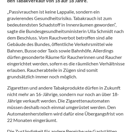
den Tabakverkauf von 16 auf 18 Jahre.
„Passivrauchen ist keine Lappalie, sondern ein
gravierendes Gesundheitsrisiko. Tabakrauch ist zum
bedeutendsten Schadstoff in Innenräumen geworden“,
sagte die Bundesgesundheitsministerin Ulla Schmidt nach
dem Beschluss. Vom Rauchverbot betroffen sind alle
Gebäude des Bundes, öffentliche Verkehrsmittel wie
Bahnen, Busse oder Taxis sowie Bahnhöfe. Allerdings
dürfen gesonderte Räume für Raucherinnen und Raucher
eingerichtet werden, sofern es die räumlichen Verhältnisse
erlauben. Raucherabteile in Zügen sind somit
grundsätzlich immer noch möglich.
Zigaretten und andere Tabakprodukte dürfen in Zukunft
nicht mehr an 16-Jährige, sondern nur noch an über 18-
Jährige verkauft werden. Die Zigarettenautomaten
müssen deshalb noch einmal umgerüstet werden. Den
Automatenherstellern wird dafür eine Übergangsfrist von
22 Monaten eingeräumt.
Die Zuständigkeit für andere Bereiche wie Gaststätten