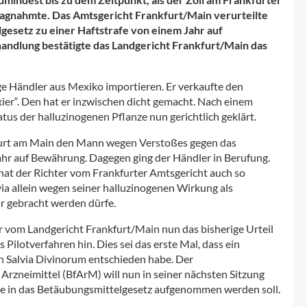
lagnahmte. Das Amtsgericht Frankfurt/Main verurteilte
gesetz zu einer Haftstrafe von einem Jahr auf
ndlung bestätigte das Landgericht Frankfurt/Main das
e Händler aus Mexiko importieren. Er verkaufte den
xier“. Den hat er inzwischen dicht gemacht. Nach einem
atus der halluzinogenen Pflanze nun gerichtlich geklärt.
nkfurt am Main den Mann wegen Verstoßes gegen das
ahr auf Bewährung. Dagegen ging der Händler in Berufung.
s hat der Richter vom Frankfurter Amtsgericht auch so
via allein wegen seiner halluzinogenen Wirkung als
hr gebracht werden dürfe.
r vom Landgericht Frankfurt/Main nun das bisherige Urteil
Pilotverfahren hin. Dies sei das erste Mal, dass ein
n Salvia Divinorum entschieden habe. Der
Arzneimittel (BfArM) will nun in seiner nächsten Sitzung
nze in das Betäubungsmittelgesetz aufgenommen werden soll.