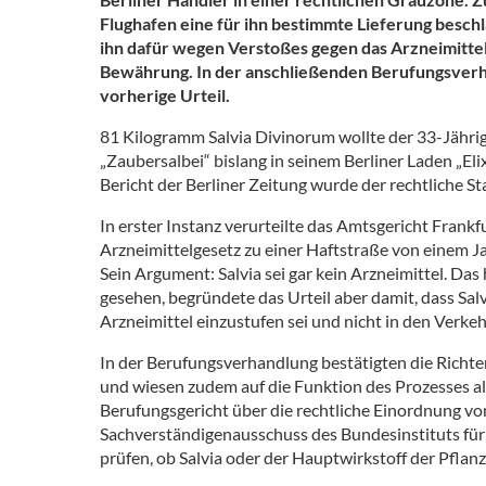
Flughafen eine für ihn bestimmte Lieferung besch
ihn dafür wegen Verstoßes gegen das Arzneimittel
Bewährung. In der anschließenden Berufungsverha
vorherige Urteil.
81 Kilogramm Salvia Divinorum wollte der 33-Jährig
„Zaubersalbei“ bislang in seinem Berliner Laden „Eli
Bericht der Berliner Zeitung wurde der rechtliche St
In erster Instanz verurteilte das Amtsgericht Fra
Arzneimittelgesetz zu einer Haftstraße von einem J
Sein Argument: Salvia sei gar kein Arzneimittel. Da
gesehen, begründete das Urteil aber damit, dass Sal
Arzneimittel einzustufen sei und nicht in den Verke
In der Berufungsverhandlung bestätigten die Richte
und wiesen zudem auf die Funktion des Prozesses als 
Berufungsgericht über die rechtliche Einordnung vo
Sachverständigenausschuss des Bundesinstituts für 
prüfen, ob Salvia oder der Hauptwirkstoff der Pfla