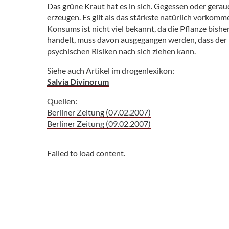
Das grüne Kraut hat es in sich. Gegessen oder gerau
erzeugen. Es gilt als das stärkste natürlich vorkom
Konsums ist nicht viel bekannt, da die Pflanze bish
handelt, muss davon ausgegangen werden, dass der 
psychischen Risiken nach sich ziehen kann.
Siehe auch Artikel im drogenlexikon:
S
a
l
v
i
a
D
i
v
i
n
o
r
u
m
Quellen:
Berliner Zeitung (07.02.2007)
Berliner Zeitung (09.02.2007)
Failed to load content.