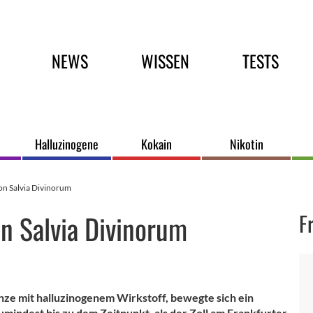
Hauptmenü
NEWS
WISSEN
TESTS
Halluzinogene
Kokain
Nikotin
von Salvia Divinorum
on Salvia Divinorum
F
nze mit halluzinogenem Wirkstoff, bewegte sich ein
umindest bis zu dem Zeitpunkt, als der Zoll am Frankfurter