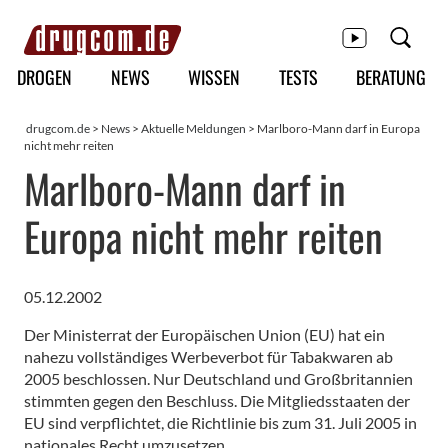
Hauptmenü
DROGEN
NEWS
WISSEN
TESTS
BERATUNG
drugcom.de
>
News
>
Aktuelle Meldungen
> Marlboro-Mann darf in Europa
nicht mehr reiten
Marlboro-Mann darf in
Europa nicht mehr reiten
05.12.2002
Der Ministerrat der Europäischen Union (EU) hat ein
nahezu vollständiges Werbeverbot für Tabakwaren ab
2005 beschlossen. Nur Deutschland und Großbritannien
stimmten gegen den Beschluss. Die Mitgliedsstaaten der
EU sind verpflichtet, die Richtlinie bis zum 31. Juli 2005 in
nationales Recht umzusetzen.