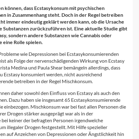
en können, dass Ecstasykonsum mit psychischen
n in Zusammenhang steht. Doch in der Regel betreiben
t immer eindeutig geklärt werden kann, ob die Ursache
 Substanzen zurückzuführen ist. Eine aktuelle Studie gibt
tasy, sondern andere Substanzen wie Cannabis oder
eine Rolle spielen.
 Probleme wie Depressionen bei Ecstasykonsumierenden
eist als Folge der nervenschädigenden Wirkung von Ecstasy
ista Medina und Paula Shear bemängeln allerdings, dass
 zu Ecstasy konsumiert werden, nicht ausreichend
erende betreiben in der Regel Mischkonsum.
innen daher sowohl den Einfluss von Ecstasy als auch den
men. Dazu haben sie insgesamt 65 Ecstasykonsumierende
e einbezogen. Mischkonsum war bei fast allen Personen die
er Drogen stärker ausgeprägt war als in der
bei keiner der befragten Personen irgendwelche
illegaler Drogen festgestellt. Mit Hilfe spezieller
 auf Anzeichen von Depressionen oder Ängstlichkeit hin