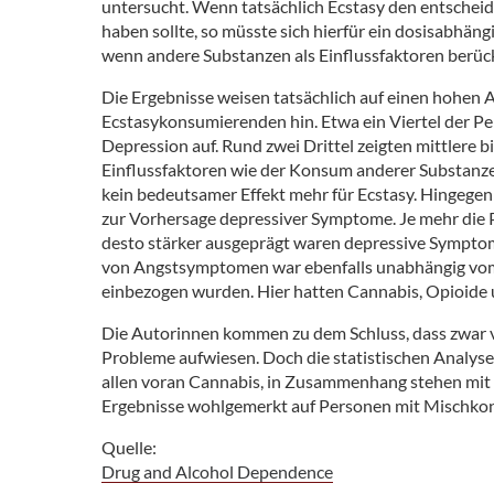
untersucht. Wenn tatsächlich Ecstasy den entschei
haben sollte, so müsste sich hierfür ein dosisabhängi
wenn andere Substanzen als Einflussfaktoren berüc
Die Ergebnisse weisen tatsächlich auf einen hohen 
Ecstasykonsumierenden hin. Etwa ein Viertel der P
Depression auf. Rund zwei Drittel zeigten mittlere
Einflussfaktoren wie der Konsum anderer Substanzen 
kein bedeutsamer Effekt mehr für Ecstasy. Hingegen
zur Vorhersage depressiver Symptome. Je mehr die 
desto stärker ausgeprägt waren depressive Symptom
von Angstsymptomen war ebenfalls unabhängig vom
einbezogen wurden. Hier hatten Cannabis, Opioide u
Die Autorinnen kommen zu dem Schluss, dass zwar 
Probleme aufwiesen. Doch die statistischen Analysen
allen voran Cannabis, in Zusammenhang stehen mit
Ergebnisse wohlgemerkt auf Personen mit Mischko
Quelle:
Drug and Alcohol Dependence