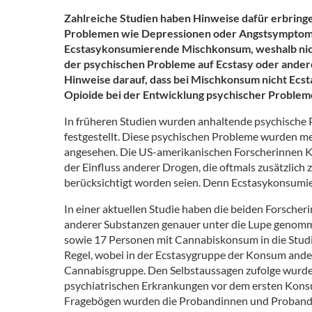
Zahlreiche Studien haben Hinweise dafür erbring
Problemen wie Depressionen oder Angstsymptome
Ecstasykonsumierende Mischkonsum, weshalb nich
der psychischen Probleme auf Ecstasy oder andere
Hinweise darauf, dass bei Mischkonsum nicht Ecs
Opioide bei der Entwicklung psychischer Probleme 
In früheren Studien wurden anhaltende psychische
festgestellt. Diese psychischen Probleme wurden m
angesehen. Die US-amerikanischen Forscherinnen Kr
der Einfluss anderer Drogen, die oftmals zusätzlich
berücksichtigt worden seien. Denn Ecstasykonsumi
In einer aktuellen Studie haben die beiden Forscher
anderer Substanzen genauer unter die Lupe genom
sowie 17 Personen mit Cannabiskonsum in die Studi
Regel, wobei in der Ecstasygruppe der Konsum ander
Cannabisgruppe. Den Selbstaussagen zufolge wurde 
psychiatrischen Erkrankungen vor dem ersten Konsum 
Fragebögen wurden die Probandinnen und Probanden