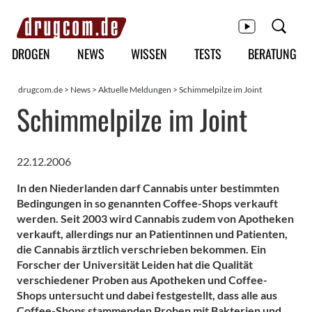
Hauptmenü
DROGEN
NEWS
WISSEN
TESTS
BERATUNG
drugcom.de
>
News
>
Aktuelle Meldungen
> Schimmelpilze im Joint
Schimmelpilze im Joint
22.12.2006
In den Niederlanden darf Cannabis unter bestimmten
Bedingungen in so genannten Coffee-Shops verkauft
werden. Seit 2003 wird Cannabis zudem von Apotheken
verkauft, allerdings nur an Patientinnen und Patienten,
die Cannabis ärztlich verschrieben bekommen. Ein
Forscher der Universität Leiden hat die Qualität
verschiedener Proben aus Apotheken und Coffee-
Shops untersucht und dabei festgestellt, dass alle aus
Coffee-Shops stammenden Proben mit Bakterien und