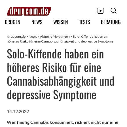
Hauptmenü
DROGEN
NEWS
WISSEN
TESTS
BERATUNG
drugcom.de
>
News
>
Aktuelle Meldungen
> Solo-Kiffende haben ein
höheres Risiko für eine Cannabisabhängigkeit und depressive Symptome
Solo-Kiffende haben ein
höheres Risiko für eine
Cannabisabhängigkeit und
depressive Symptome
14.12.2022
Wer häufig Cannabis konsumiert, riskiert nicht nur eine