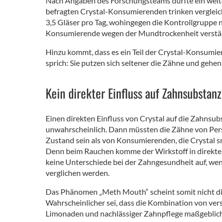
Nach Angaben des Forschungsteams dürfte ein weite
befragten Crystal-Konsumierenden trinken vergleich
3,5 Gläser pro Tag, wohingegen die Kontrollgruppe n
Konsumierende wegen der Mundtrockenheit verstärkt
Hinzu kommt, dass es ein Teil der Crystal-Konsumi
sprich: Sie putzen sich seltener die Zähne und gehe
Kein direkter Einfluss auf Zahnsubstan
Einen direkten Einfluss von Crystal auf die Zahnsub
unwahrscheinlich. Dann müssten die Zähne von Pers
Zustand sein als von Konsumierenden, die Crystal s
Denn beim Rauchen komme der Wirkstoff in direkte
keine Unterschiede bei der Zahngesundheit auf, 
verglichen werden.
Das Phänomen „Meth Mouth“ scheint somit nicht dir
Wahrscheinlicher sei, dass die Kombination von ve
Limonaden und nachlässiger Zahnpflege maßgeblic