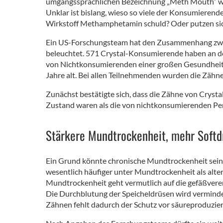
umgangssprachlichen Bezeichnung „Meth Mouth“ wurd
Unklar ist bislang, wieso so viele der Konsumierend
Wirkstoff Methamphetamin schuld? Oder putzen si
Ein US-Forschungsteam hat den Zusammenhang zwi
beleuchtet. 571 Crystal-Konsumierende haben an d
von Nichtkonsumierenden einer großen Gesundheit
Jahre alt. Bei allen Teilnehmenden wurden die Zähn
Zunächst bestätigte sich, dass die Zähne von Cryst
Zustand waren als die von nichtkonsumierenden Pe
Stärkere Mundtrockenheit, mehr Softd
Ein Grund könnte chronische Mundtrockenheit sein
wesentlich häufiger unter Mundtrockenheit als alte
Mundtrockenheit geht vermutlich auf die gefäßvere
Die Durchblutung der Speicheldrüsen wird verminder
Zähnen fehlt dadurch der Schutz vor säureproduzie