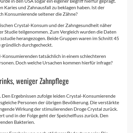
e in den USA sogar ein eigener Begriff hierfür geprägt.
en Karies und Zahnausfall zu beklagen haben. Ist der
ch Konsumierende seltener die Zähne?
schen Crystal-Konsum und der Zahngesundheit näher
er Studie teilgenommen. Zum Vergleich wurden die Daten
sstudie herangezogen. Beide Gruppen waren im Schnitt 45
e gründlich durchgecheckt.
al-Konsumierenden tatsächlich in einem schlechteren
rsonen. Doch welche Ursachen kommen hierfür infrage?
rinks, weniger Zahnpflege
. Den Ergebnissen zufolge leiden Crystal-Konsumierende
rsgleiche Personen der übrigen Bevölkerung. Die verstärkte
ngende Wirkung der stimulierenden Droge Crystal zurück.
t und in der Folge geht der Speichelfluss zurück. Den
renden Bakterien.