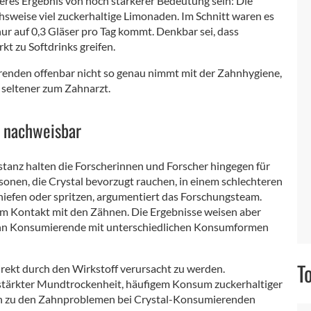
res Ergebnis von noch stärkerer Bedeutung sein: Die
sweise viel zuckerhaltige Limonaden. Im Schnitt waren es
ur auf 0,3 Gläser pro Tag kommt. Denkbar sei, dass
 zu Softdrinks greifen.
erenden offenbar nicht so genau nimmt mit der Zahnhygiene,
n seltener zum Zahnarzt.
z nachweisbar
stanz halten die Forscherinnen und Forscher hingegen für
onen, die Crystal bevorzugt rauchen, in einem schlechteren
niefen oder spritzen, argumentiert das Forschungsteam.
m Kontakt mit den Zähnen. Die Ergebnisse weisen aber
wenn Konsumierende mit unterschiedlichen Konsumformen
T
ekt durch den Wirkstoff verursacht zu werden.
rstärkter Mundtrockenheit, häufigem Konsum zuckerhaltiger
h zu den Zahnproblemen bei Crystal-Konsumierenden