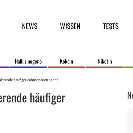
Hauptmenü
NEWS
WISSEN
TESTS
Halluzinogene
Kokain
Nikotin
ierende häufiger Zahnschäden haben
rende häufiger
N