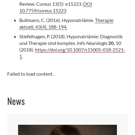
Review. Cureus 13(5): e15223.
DOI
10.7759/cureus.15223
Bullmann, C. (2016). Hyponatriämie.
Therapie
aktuell, 43(4), 188-194.
Stiefelhagen, P. (2018). Hyponatriämie: Diagnostik
und Therapie sind komplex.
InFo Neurologie
20,
50
(2018).
https://doi.org/10.1007/s15005-018-2521-
1
.
Failed to load content.
News