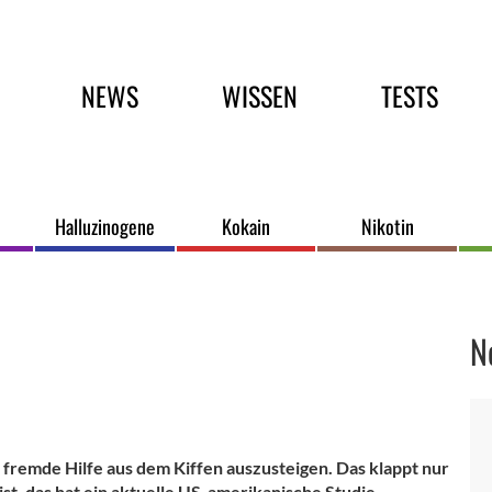
Hauptmenü
NEWS
WISSEN
TESTS
Halluzinogene
Kokain
Nikotin
N
fremde Hilfe aus dem Kiffen auszusteigen. Das klappt nur
ist, das hat ein aktuelle US-amerikanische Studie