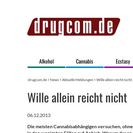
Alkohol
Cannabis
Ecstasy
drugcom.de
>
News
>
Aktuelle Meldungen
> Wille allein reicht nicht
Wille allein reicht nicht
06.12.2013
Die meisten Cannabisabhängigen versuchen, ohne 
in den wenigsten Fällen auf Anhieb. Warum das so 