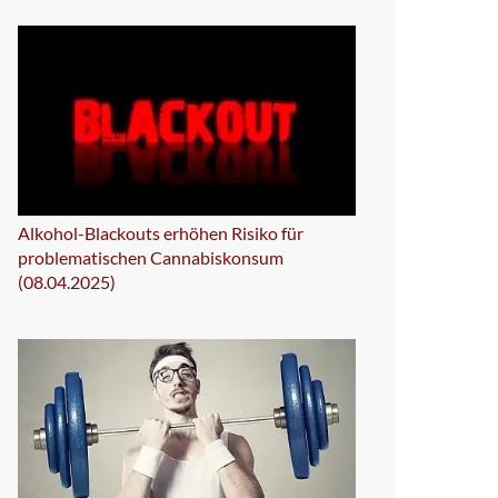
Alkohol-Blackouts erhöhen Risiko für
problematischen Cannabiskonsum
(08.04.2025)