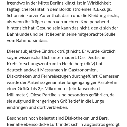
irgendwo in der Mitte Berlins klingt, ist in Wirklichkeit
tagtägliche Realität in dem Bordbistro eines ICE-Zugs.
Schon ein kurzer Aufenthalt darin und die Kleidung riecht,
als wenn ihr Träger einen verrauchten Kneipenabend
hinter sich hat. Gesund sein kann das nicht, denkt sich der
Bahnkunde und beißt lieber in seine mitgebrachte Stulle
vom Bahnhofsimbiss.
Dieser subjektive Eindruck trügt nicht. Er wurde kürzlich
sogar wissenschaftlich untermauert. Das Deutsche
Krebsforschungszentrum in Heidelberg (dkfz) hat
deutschlandweit Messungen in Gastronomien,
Diskotheken und Fernreisezügen durchgeführt. Gemessen
wurde der Anteil so genannter lungengängiger Partikel in
einer Größe bis 2,5 Mikrometer (ein Tausendstel
Millimeter). Diese Partikel sind besonders gefährlich, da
sie aufgrund ihrer geringen Größe tief in die Lunge
eindringen und dort verbleiben.
Besonders hoch belastet sind Diskotheken und Bars.
Beinahe ebenso dicke Luft findet sich in Zugbistros gefolgt