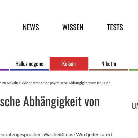
Hauptmenü
NEWS
WISSEN
TESTS
Halluzinogene
Kokain
Nikotin
n zu Kokain
>
Wie entsteht eine psychische Abhängigkeit von Kokain?
S
ische Abhängigkeit von
U
ntial zugesprochen. Was heißt das? Wird jeder sofort