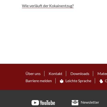
Wie verläuft der Kokainentzug?
Über uns
Kontakt
Downloads
Mater
Barriere melden
Leichte Sprache
G
Newsletter