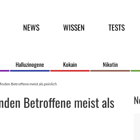
Hauptmenü
NEWS
WISSEN
TESTS
Halluzinogene
Kokain
Nikotin
nden Betroffene meist als peinlich
nden Betroffene meist als
N