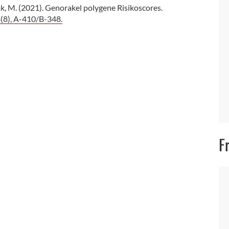
zak, M. (2021). Genorakel polygene Risikoscores.
8(8), A-410/B-348.
F