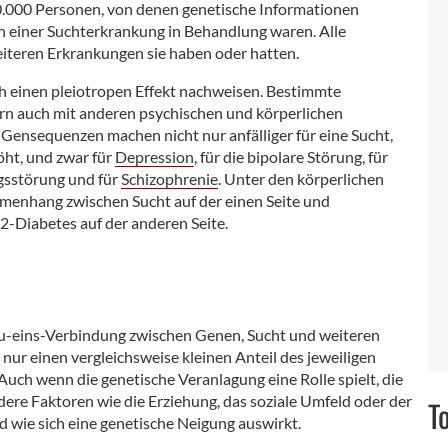
0.000 Personen, von denen genetische Informationen
 einer Suchterkrankung in Behandlung waren. Alle
iteren Erkrankungen sie haben oder hatten.
ch einen pleiotropen Effekt nachweisen. Bestimmte
ern auch mit anderen psychischen und körperlichen
ensequenzen machen nicht nur anfälliger für eine Sucht,
öht, und zwar für
Depression
, für die bipolare Störung, für
gsstörung und für
Schizophrenie
. Unter den körperlichen
enhang zwischen Sucht auf der einen Seite und
-Diabetes auf der anderen Seite.
s-zu-eins-Verbindung zwischen Genen, Sucht und weiteren
ur einen vergleichsweise kleinen Anteil des jeweiligen
uch wenn die genetische Veranlagung eine Rolle spielt, die
ndere Faktoren wie die Erziehung, das soziale Umfeld oder der
T
d wie sich eine genetische Neigung auswirkt.