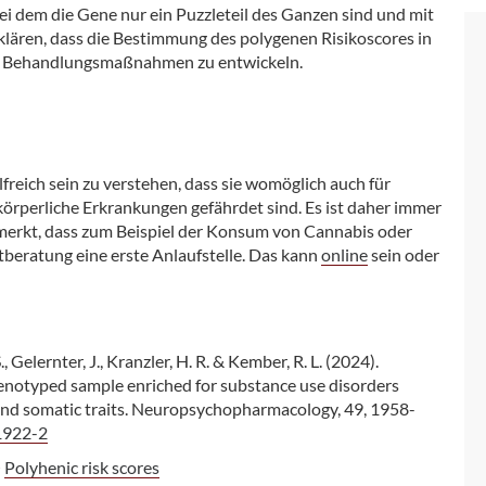
i dem die Gene nur ein Puzzleteil des Ganzen sind und mit
klären, dass die Bestimmung des polygenen Risikoscores in
erte Behandlungsmaßnahmen zu entwickeln.
reich sein zu verstehen, dass sie womöglich auch für
örperliche Erkrankungen gefährdet sind. Es ist daher immer
n merkt, dass zum Beispiel der Konsum von Cannabis oder
beratung eine erste Anlaufstelle. Das kann
online
sein oder
S., Gelernter, J., Kranzler, H. R. & Kember, R. L. (2024).
henotyped sample enriched for substance use disorders
 and somatic traits. Neuropsychopharmacology, 49, 1958-
1922-2
>
Polyhenic risk scores