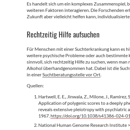
Es handelt sich um ein komplexes Zusammenspiel, be
weiteren Faktoren interagieren. Die Forschenden er
Zukunft aber vielleicht helfen kann, individualisi
Rechtzeitig Hilfe aufsuchen
Für Menschen mit einer Suchterkrankung kann es hilf
weitere psychische Probleme oder auch bestimmte k
sinnvoll, sich rechtzeitig Hilfe zu suchen, wenn ma
Alkohol überhandgenommen hat. Dabei ist die Sucht
in einer
Suchtberatungsstelle vor Ort
.
Quellen:
Hartwell, E. E., Jinwala, Z., Milone, J., Ramirez, 
Application of polygenic scores to a deeply p
reveals extensive pleiotropy with psychiatric
1967.
https://doi.org/10.1038/s41386-024-0
National Human Genome Research Institute 