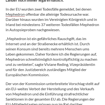
Länder noch immer legal erhältlich.
In der EU wurden zwei Todesfälle gemeldet, bei denen
Mephedron
offenbar die alleinige Todesursache war.
Darüber hinaus wurden im Vereinigten Königreich und in
Irland bei mindestens 37 weiteren Todesfällen Mephedron
in Autopsieproben nachgewiesen.
„Mephedron ist ein gefährliches Rauschgift, das im
Internet und an der Straßenecke erhältlich ist. Durch
seinen Konsum sind bereits mehrere Menschen ums
Leben gekommen. Daher fordere ich die Regierungen auf,
Mephedron schnellstmöglich kontrollpflichtig zu machen
und zu verbieten“, sagte Viviane Reding, Vizepräsidentin
und für den Justizbereich zuständiges Mitglied der
Europäischen Kommission.
Der von der Kommission unterbreitete Vorschlag stellt auf
ein EU-weites Verbot der Herstellung und des Verkaufs
von Mephedron und die Einführung strafrechtlicher
Sanktionen in der gesamten EU ab. Die Regierungen der
EU-Mitgliedstaaten müssen nun im Rat darüber