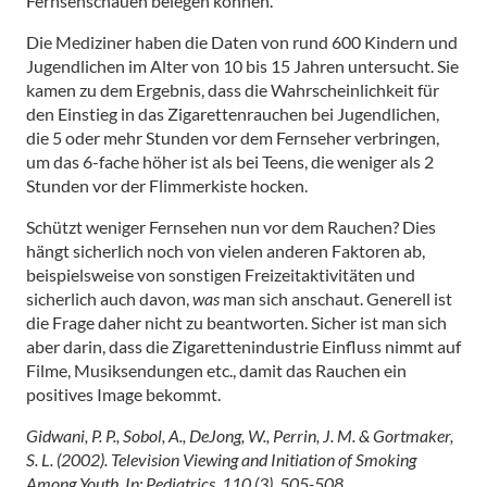
Fernsehschauen belegen können.
Die Mediziner haben die Daten von rund 600 Kindern und
Jugendlichen im Alter von 10 bis 15 Jahren untersucht. Sie
kamen zu dem Ergebnis, dass die Wahrscheinlichkeit für
den Einstieg in das Zigarettenrauchen bei Jugendlichen,
die 5 oder mehr Stunden vor dem Fernseher verbringen,
um das 6-fache höher ist als bei Teens, die weniger als 2
Stunden vor der Flimmerkiste hocken.
Schützt weniger Fernsehen nun vor dem Rauchen? Dies
hängt sicherlich noch von vielen anderen Faktoren ab,
beispielsweise von sonstigen Freizeitaktivitäten und
sicherlich auch davon,
was
man sich anschaut. Generell ist
die Frage daher nicht zu beantworten. Sicher ist man sich
aber darin, dass die Zigarettenindustrie Einfluss nimmt auf
Filme, Musiksendungen etc., damit das Rauchen ein
positives Image bekommt.
Gidwani, P. P., Sobol, A., DeJong, W., Perrin, J. M. & Gortmaker,
S. L. (2002). Television Viewing and Initiation of Smoking
Among Youth. In: Pediatrics, 110 (3), 505-508.