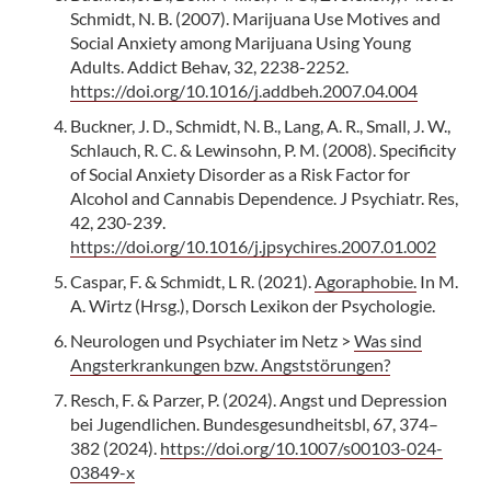
Schmidt, N. B. (2007). Marijuana Use Motives and
Social Anxiety among Marijuana Using Young
Adults. Addict Behav, 32, 2238-2252.
https://doi.org/10.1016/j.addbeh.2007.04.004
Buckner, J. D., Schmidt, N. B., Lang, A. R., Small, J. W.,
Schlauch, R. C. & Lewinsohn, P. M. (2008). Specificity
of Social Anxiety Disorder as a Risk Factor for
Alcohol and Cannabis Dependence. J Psychiatr. Res,
42, 230-239.
https://doi.org/10.1016/j.jpsychires.2007.01.002
Caspar, F. & Schmidt, L R. (2021).
Agoraphobie.
In M.
A. Wirtz (Hrsg.), Dorsch Lexikon der Psychologie.
Neurologen und Psychiater im Netz >
Was sind
Angsterkrankungen bzw. Angststörungen?
Resch, F. & Parzer, P. (2024). Angst und Depression
bei Jugendlichen. Bundesgesundheitsbl, 67, 374–
382 (2024).
https://doi.org/10.1007/s00103-024-
03849-x