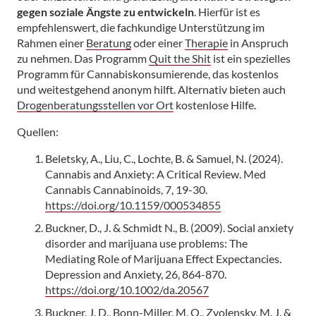
gegen soziale Ängste zu entwickeln
. Hierfür ist es
empfehlenswert, die fachkundige Unterstützung im
Rahmen einer
Beratung
oder einer
Therapie
in Anspruch
zu nehmen. Das Programm
Quit the Shit
ist ein spezielles
Programm für Cannabiskonsumierende, das kostenlos
und weitestgehend anonym hilft. Alternativ bieten auch
Drogenberatungsstellen vor Ort
kostenlose Hilfe.
Quellen:
Beletsky, A., Liu, C., Lochte, B. & Samuel, N. (2024).
Cannabis and Anxiety: A Critical Review. Med
Cannabis Cannabinoids, 7, 19-30.
https://doi.org/10.1159/000534855
Buckner, D., J. & Schmidt N., B. (2009). Social anxiety
disorder and marijuana use problems: The
Mediating Role of Marijuana Effect Expectancies.
Depression and Anxiety, 26, 864-870.
https://doi.org/10.1002/da.20567
Buckner, J. D., Bonn-Miller, M. O., Zvolensky, M. J. &