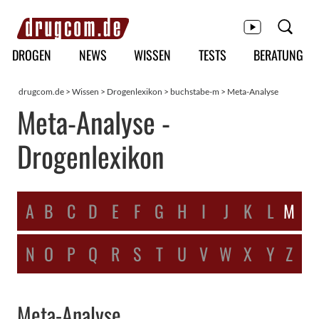
Hauptmenü
DROGEN
NEWS
WISSEN
TESTS
BERATUNG
drugcom.de
>
Wissen
>
Drogenlexikon
>
buchstabe-m
> Meta-Analyse
Meta-Analyse -
Drogenlexikon
A
B
C
D
E
F
G
H
I
J
K
L
M
N
O
P
Q
R
S
T
U
V
W
X
Y
Z
Meta-Analyse