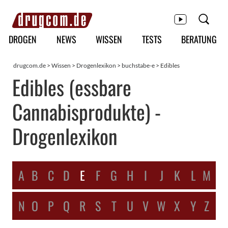
Hauptmenü
DROGEN
NEWS
WISSEN
TESTS
BERATUNG
drugcom.de
>
Wissen
>
Drogenlexikon
>
buchstabe-e
> Edibles
Edibles (essbare
Cannabisprodukte) -
Drogenlexikon
A
B
C
D
E
F
G
H
I
J
K
L
M
N
O
P
Q
R
S
T
U
V
W
X
Y
Z