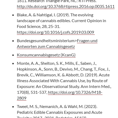
1611. Research Triangle Park, NC: RTI Press.
http://dx.doi.org/10.3768/rtipress.2016.op.0035.1611
Blake, A. & Nahtigal, I. (2019). The evolving
landscape of cannabis edibles. Current Opinion in
Food Science, 28, 25-31.
https://doi.org/10.1016/j.cofs.2019.03.009
Bundesgesundheitsministerium>
Fragen und
Antworten zum Cannabisgesetz
Konsumcannabisgesetz (KcanG)
Monte, A. A., Shelton, S. K., Mills, E., Saben, J.,
Hopkinson, A., Sonn, B., Devivo, M., Chang, T., Fox, J.,
Brevik, C., Williamson, K. & Abbott, D. (2019). Acute
Illness Associated With Cannabis Use, by Route of
Exposure: An Observational Study. Ann Intern Med.,
170(8), 531-537,
https://doi.org/10.7326/M18-
2809
Tweet, M. S., Nemanich, A. & Wahl, M. (2023).
Pediatric Edible Cannabis Exposures and Acute
Toxicity: 2017–2021. Pedatrics, 151(2),