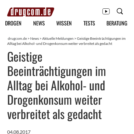
Hauptmenü
DROGEN
NEWS
WISSEN
TESTS
BERATUNG
drugcom.de
>
News
>
Aktuelle Meldungen
> Geistige Beeinträchtigungen im
Alltag bei Alkohol- und Drogenkonsum weiter verbreitet als gedacht
Geistige
Beeinträchtigungen im
Alltag bei Alkohol- und
Drogenkonsum weiter
verbreitet als gedacht
04.08.2017