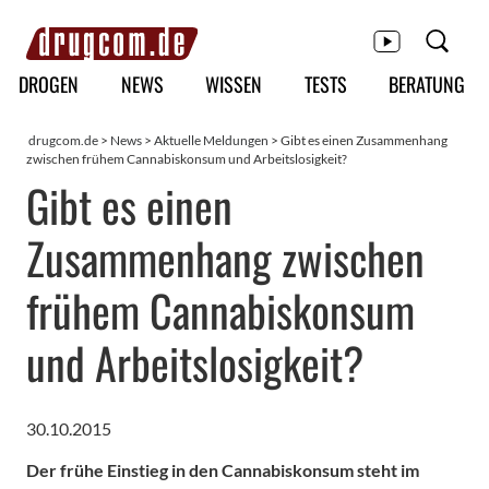
Hauptmenü
DROGEN
NEWS
WISSEN
TESTS
BERATUNG
drugcom.de
>
News
>
Aktuelle Meldungen
> Gibt es einen Zusammenhang
zwischen frühem Cannabiskonsum und Arbeitslosigkeit?
Gibt es einen
Zusammenhang zwischen
frühem Cannabiskonsum
und Arbeitslosigkeit?
30.10.2015
Der frühe Einstieg in den Cannabiskonsum steht im