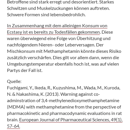
Betroffene sind stark erregt und desorientiert. Starkes
Schwitzen und Muskelzuckungen können auftreten.
Schwere Formen sind lebensbedrohlich.
In Zusammenhang mit dem alleinigen Konsum von
Ecstasy ist es bereits zu Todesfällen gekommen
. Diese
waren überwiegend eine Folge von Überhitzung und
nachfolgendem Nieren- oder Leberversagen. Der
Mischkonsum mit Methamphetamin könnte dieses Risiko
zusätzlich verschärfen. Dies gilt vor allem dann, wenn die
Umgebungstemperatur ebenfalls hoch ist, was auf vielen
Partys der Fall ist.
Quelle:
Fuchigami, Y., Ikeda, R., Kuzushima, M., Wada, M., Kuroda,
N. & Nakashima, K. (2013). Warning against co-
adminstration of 3,4-methylenedioxymethamphetamine
(MDMA) with methamphetamine from the perspective of
pharmacokinetic and pharmacodynamic evaluations in rat
brain.
European Journal of Pharmaceutical Sciences, 49(1),
57-64.