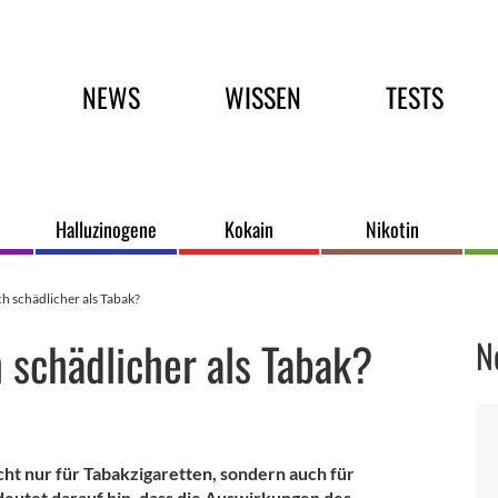
Hauptmenü
NEWS
WISSEN
TESTS
Halluzinogene
Kokain
Nikotin
h schädlicher als Tabak?
 schädlicher als Tabak?
N
cht nur für Tabakzigaretten, sondern auch für
 deutet darauf hin, dass die Auswirkungen des