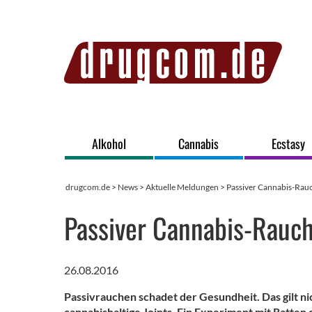
Alkohol
Cannabis
Ecstasy
drugcom.de
>
News
>
Aktuelle Meldungen
> Passiver Cannabis-Rauc
Passiver Cannabis-Rauch
26.08.2016
Passivrauchen schadet der Gesundheit. Das gilt ni
cannabishaltige Joints. Ein Experiment mit Ratten