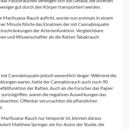
das Passivrauchen verengen sich die Gefäße, die Arterien
n weniger gut durch den Körper transportiert werden.
em Marihuana-Rauch auftritt, wurde nun erstmals in einem
iner Minute führte das Einatmen der mit Cannabisqualm
 Einschränkungen der Arterienfunktion. Vergleichbare
en und Wissenschaftler als die Ratten Tabakrauch
 mit Cannabisqualm jedoch wesentlich länger: Während die
klungen waren, hatte der Cannabisrauch auch noch 90
efäßfunktion der Ratten. Auch als die Forscher das Papier
 zurückgriffen, waren die negativen Auswirkungen das
obachten. Offenbar verursachten die pflanzlichen
e.
ür Marihuana-Rauch nur temporär ist, können daraus
äutert Matthew Springer, ein Ko-Autor der Studie, die