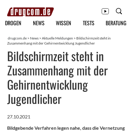
Hauptmenü
DROGEN
NEWS
WISSEN
TESTS
BERATUNG
drugcom.de
>
News
>
Aktuelle Meldungen
> Bildschirmzeit steht in
Zusammenhang mit der Gehirnentwicklung Jugendlicher
Bildschirmzeit steht in
Zusammenhang mit der
Gehirnentwicklung
Jugendlicher
27.10.2021
Bildgebende Verfahren legen nahe, dass die Vernetzung