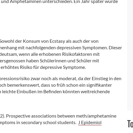
y und Amphetaminen unterschieden. Ein Jahr später wurde
: Sowohl der Konsum von Ecstasy als auch der von
menhang mit nachfolgenden depressiven Symptomen. Dieser
deutsam, wenn alle erhobenen Risikofaktoren mit
tersgenossen haben Schülerinnen und Schüler mit
h erhöhtes Risiko für depressive Symptome.
essionsrisiko zwar noch als moderat, da der Einstieg in den
noch bemerkenswert, dass so früh schon ein signifikanter
eichte Einbußen im Befinden könnten weitreichende
S. (2012). Prospective associations between meth/amphetamine
T
mptoms in secondary school students.
J Epidemiol