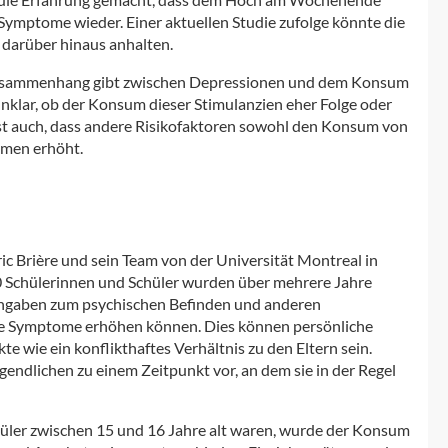
e Symptome wieder. Einer aktuellen Studie zufolge könnte die
darüber hinaus anhalten.
n Zusammenhang gibt zwischen Depressionen und dem Konsum
klar, ob der Konsum dieser Stimulanzien eher Folge oder
st auch, dass andere Risikofaktoren sowohl den Konsum von
omen erhöht.
c Brière und sein Team von der Universität Montreal in
0 Schülerinnen und Schüler wurden über mehrere Jahre
n Angaben zum psychischen Befinden und anderen
sive Symptome erhöhen können. Dies können persönliche
te wie ein konflikthaftes Verhältnis zu den Eltern sein.
endlichen zu einem Zeitpunkt vor, an dem sie in der Regel
chüler zwischen 15 und 16 Jahre alt waren, wurde der Konsum