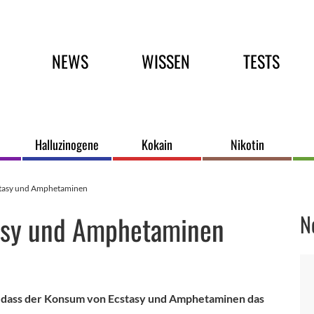
Hauptmenü
NEWS
WISSEN
TESTS
Halluzinogene
Kokain
Nikotin
stasy und Amphetaminen
asy und Amphetaminen
N
, dass der Konsum von Ecstasy und Amphetaminen das