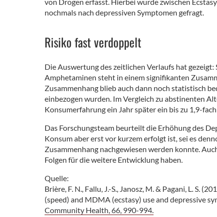
von Drogen erfasst. Hierbei wurde zwischen Ecstas
nochmals nach depressiven Symptomen gefragt.
Risiko fast verdoppelt
Die Auswertung des zeitlichen Verlaufs hat gezeigt
Amphetaminen steht in einem signifikanten Zusam
Zusammenhang blieb auch dann noch statistisch be
einbezogen wurden. Im Vergleich zu abstinenten Al
Konsumerfahrung ein Jahr später ein bis zu 1,9-fac
Das Forschungsteam beurteilt die Erhöhung des Depr
Konsum aber erst vor kurzem erfolgt ist, sei es den
Zusammenhang nachgewiesen werden konnte. Auch l
Folgen für die weitere Entwicklung haben.
Quelle:
Brière, F. N., Fallu, J.-S., Janosz, M. & Pagani, L. 
(speed) and MDMA (ecstasy) use and depressive sy
Community Health, 66, 990-994.