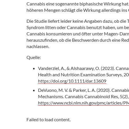
Cannabis eine sogenannte biphasische Wirkung hat. D
höheren Mengen schlägt die Wirkung allerdings ins 
Die Studie liefert leider keine Angaben dazu, ob 
Syndrom litten oder Cannabis benutzt haben, um bei
Cannabis konsumieren und öfter unter Magen-Darm
herauszufinden, ob die Beschwerden durch eine Red
nachlassen.
Quelle:
Vanderziel, A., & Alshaarawy, O. (2023). Cannab
Health and Nutrition Examination Surveys, 2
https://doi.org/10.1111/dar.13609
DeVuono, M. V. & Parker, L. A. (2020). Canna
Mechanisms. Cannabis Cannabinoid Res, 5(2),
https://www.ncbi.nlm.nih.gov/pmc/articles
Failed to load content.