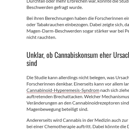
Durchfall oder mehr Erbrechen war, konnte die Stud
Beschwerden gefragt wurde.
Bei ihren Berechnungen haben die Forscherinnen ei
oder Tabakrauchen einbezogen. Dabei zeigte sich
Magen-Darm-Beschwerden sogar stärker war bei Pers
nicht rauchten.
Unklar, ob Cannabiskonsum eher Ursa
sind
Die Studie kann allerdings nicht belegen, was Ursa
Forscherinnen denkbar. Einerseits kann vor allem l
Cannabinoid-Hyperemesis-Syndrom
nach sich zieh
auftretenden Brechattacken. Welcher Mechanismus d
Veränderungen an den Cannabinoidrezeptoren sind 
Magenbewegung beteiligt sind.
Andererseits wird Cannabis in der Medizin auch zur
bei einer Chemotherapie auftritt. Dabei könnte die 