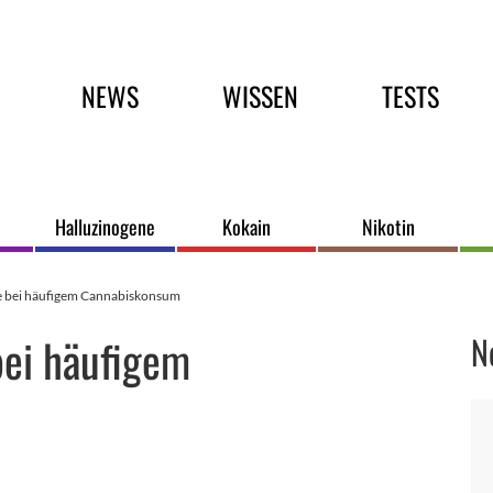
Hauptmenü
NEWS
WISSEN
TESTS
Halluzinogene
Kokain
Nikotin
bei häufigem Cannabiskonsum
ei häufigem
N