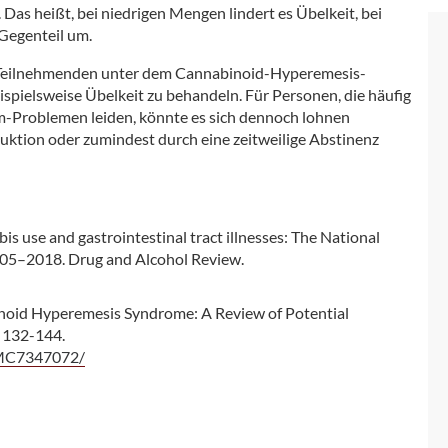
as heißt, bei niedrigen Mengen lindert es Übelkeit, bei
Gegenteil um.
die Teilnehmenden unter dem Cannabinoid-Hyperemesis-
spielsweise Übelkeit zu behandeln. Für Personen, die häufig
-Problemen leiden, könnte es sich dennoch lohnen
uktion oder zumindest durch eine zeitweilige Abstinenz
is use and gastrointestinal tract illnesses: The National
005–2018. Drug and Alcohol Review.
binoid Hyperemesis Syndrome: A Review of Potential
 132-144.
/PMC7347072/