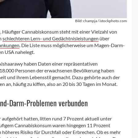
Bild: champja / istockphoto.com
t
. Häufiger Cannabiskonsum steht mit einer Vielzahl von
on
schlechteren Lern- und Gedächtnisleistungen
über
rankungen
. Die Liste muss möglicherweise um Magen-Darm-
en USA nahelegt.
lshaarawy haben Daten einer repräsentativen
 18.000 Personen der erwachsenen Bevölkerung haben
it und ihrem Lebensstil gemacht. Dazu gehörte auch der
an, häufig zu kiffen, also an 20 bis 30 Tagen im Monat.
und-Darm-Problemen verbunden
 aufgehört hatten, litten rund 7 Prozent aktuell unter
ufigem Cannabiskonsum waren hingegen 11 Prozent
ch höheres Risiko für Durchfall oder Erbrechen. Ob es mehr